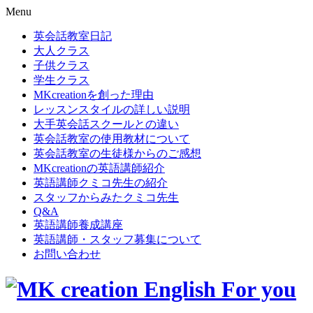
Menu
英会話教室日記
大人クラス
子供クラス
学生クラス
MKcreationを創った理由
レッスンスタイルの詳しい説明
大手英会話スクールとの違い
英会話教室の使用教材について
英会話教室の生徒様からのご感想
MKcreationの英語講師紹介
英語講師クミコ先生の紹介
スタッフからみたクミコ先生
Q&A
英語講師養成講座
英語講師・スタッフ募集について
お問い合わせ