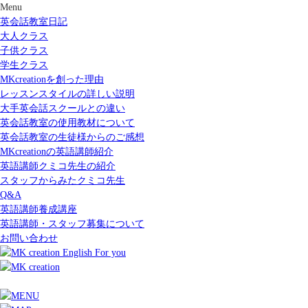
Menu
英会話教室日記
大人クラス
子供クラス
学生クラス
MKcreationを創った理由
レッスンスタイルの詳しい説明
大手英会話スクールとの違い
英会話教室の使用教材について
英会話教室の生徒様からのご感想
MKcreationの英語講師紹介
英語講師クミコ先生の紹介
スタッフからみたクミコ先生
Q&A
英語講師養成講座
英語講師・スタッフ募集について
お問い合わせ