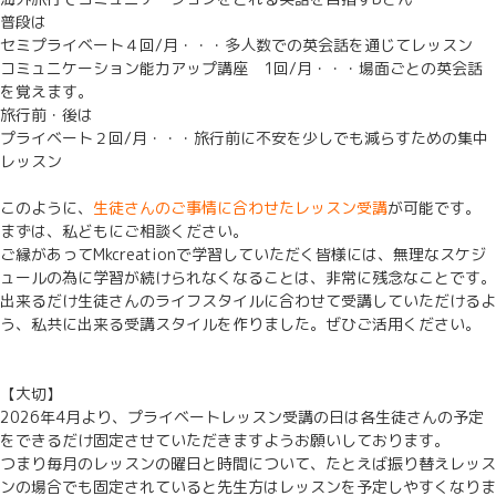
普段は
セミプライベート４回/月・・・多人数での英会話を通じてレッスン
コミュニケーション能力アップ講座 1回/月・・・場面ごとの英会話
を覚えます。
旅行前・後は
プライベート２回/月・・・旅行前に不安を少しでも減らすための集中
レッスン
このように、
生徒さんのご事情に合わせたレッスン受講
が可能です。
まずは、私どもにご相談ください。
ご縁があってMkcreationで学習していただく皆様には、無理なスケジ
ュールの為に学習が続けられなくなることは、非常に残念なことです。
出来るだけ生徒さんのライフスタイルに合わせて受講していただけるよ
う、私共に出来る受講スタイルを作りました。ぜひご活用ください。
【大切】
2026年4月より、プライベートレッスン受講の日は各生徒さんの予定
をできるだけ固定させていただきますようお願いしております。
つまり毎月のレッスンの曜日と時間について、たとえば振り替えレッス
ンの場合でも固定されていると先生方はレッスンを予定しやすくなりま