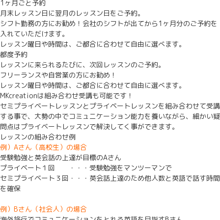
1ヶ月ごと予約
月末レッスン日に翌月のレッスン日をご予約。
シフト勤務の方にお勧め！会社のシフトが出てから1ヶ月分のご予約を
入れていただけます。
レッスン曜日や時間は、ご都合に合わせて自由に選べます。
都度予約
レッスンに来られるたびに、次回レッスンのご予約。
フリーランスや自営業の方にお勧め！
レッスン曜日や時間は、ご都合に合わせて自由に選べます。
MKcreationは組み合わせ受講も可能です！
セミプライベートレッスンとプライベートレッスンを組み合わせて受講
する事で、大勢の中でコミュニケーション能力を養いながら、細かい疑
問点はプライベートレッスンで解決してく事ができます。
レッスンの組み合わせ例
例）Aさん（高校生）の場合
受験勉強と英会話の上達が目標のAさん
プライベート１回 ・・・受験勉強をマンツーマンで
セミプライベート３回・・・英会話上達のため他人数と英語で話す時間
を確保
例）Bさん（社会人）の場合
海外旅行でコミュニケーションをとれる英語を目指すBさん