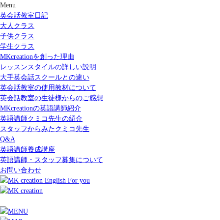
Menu
英会話教室日記
大人クラス
子供クラス
学生クラス
MKcreationを創った理由
レッスンスタイルの詳しい説明
大手英会話スクールとの違い
英会話教室の使用教材について
英会話教室の生徒様からのご感想
MKcreationの英語講師紹介
英語講師クミコ先生の紹介
スタッフからみたクミコ先生
Q&A
英語講師養成講座
英語講師・スタッフ募集について
お問い合わせ