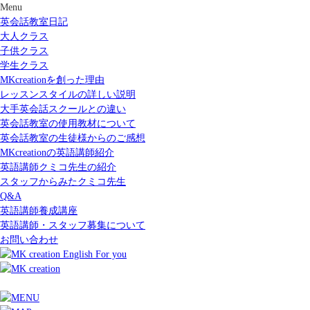
Menu
英会話教室日記
大人クラス
子供クラス
学生クラス
MKcreationを創った理由
レッスンスタイルの詳しい説明
大手英会話スクールとの違い
英会話教室の使用教材について
英会話教室の生徒様からのご感想
MKcreationの英語講師紹介
英語講師クミコ先生の紹介
スタッフからみたクミコ先生
Q&A
英語講師養成講座
英語講師・スタッフ募集について
お問い合わせ