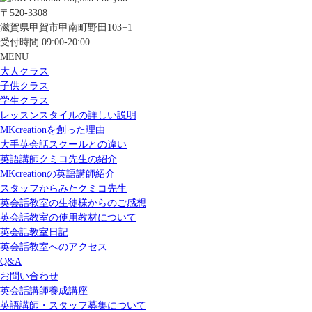
〒520-3308
滋賀県甲賀市甲南町野田103−1
受付時間 09:00-20:00
MENU
大人クラス
子供クラス
学生クラス
レッスンスタイルの詳しい説明
MKcreationを創った理由
大手英会話スクールとの違い
英語講師クミコ先生の紹介
MKcreationの英語講師紹介
スタッフからみたクミコ先生
英会話教室の生徒様からのご感想
英会話教室の使用教材について
英会話教室日記
英会話教室へのアクセス
Q&A
お問い合わせ
英会話講師養成講座
英語講師・スタッフ募集について