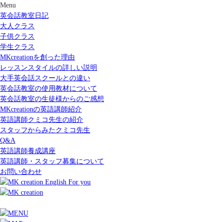
Menu
英会話教室日記
大人クラス
子供クラス
学生クラス
MKcreationを創った理由
レッスンスタイルの詳しい説明
大手英会話スクールとの違い
英会話教室の使用教材について
英会話教室の生徒様からのご感想
MKcreationの英語講師紹介
英語講師クミコ先生の紹介
スタッフからみたクミコ先生
Q&A
英語講師養成講座
英語講師・スタッフ募集について
お問い合わせ