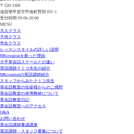
〒520-3308
滋賀県甲賀市甲南町野田103−1
受付時間 09:00-20:00
MENU
大人クラス
子供クラス
学生クラス
レッスンスタイルの詳しい説明
MKcreationを創った理由
大手英会話スクールとの違い
英語講師クミコ先生の紹介
MKcreationの英語講師紹介
スタッフからみたクミコ先生
英会話教室の生徒様からのご感想
英会話教室の使用教材について
英会話教室日記
英会話教室へのアクセス
Q&A
お問い合わせ
英会話講師養成講座
英語講師・スタッフ募集について