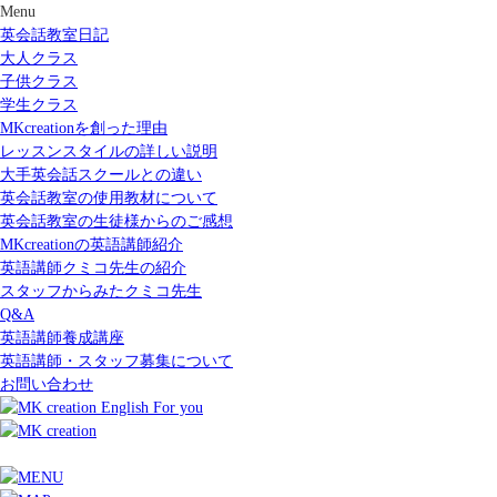
Menu
英会話教室日記
大人クラス
子供クラス
学生クラス
MKcreationを創った理由
レッスンスタイルの詳しい説明
大手英会話スクールとの違い
英会話教室の使用教材について
英会話教室の生徒様からのご感想
MKcreationの英語講師紹介
英語講師クミコ先生の紹介
スタッフからみたクミコ先生
Q&A
英語講師養成講座
英語講師・スタッフ募集について
お問い合わせ