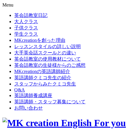
Menu
英会話教室日記
大人クラス
子供クラス
学生クラス
MKcreationを創った理由
レッスンスタイルの詳しい説明
大手英会話スクールとの違い
英会話教室の使用教材について
英会話教室の生徒様からのご感想
MKcreationの英語講師紹介
英語講師クミコ先生の紹介
スタッフからみたクミコ先生
Q&A
英語講師養成講座
英語講師・スタッフ募集について
お問い合わせ