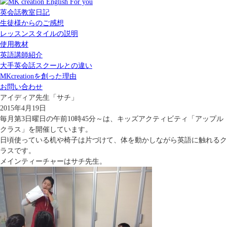
英会話教室日記
生徒様からのご感想
レッスンスタイルの説明
使用教材
英語講師紹介
大手英会話スクールとの違い
MKcreationを創った理由
お問い合わせ
アイディア先生「サチ」
2015年4月19日
毎月第3日曜日の午前10時45分～は、キッズアクティビティ「アップル
クラス」を開催しています。
日頃使っている机や椅子は片づけて、体を動かしながら英語に触れるク
ラスです。
メインティーチャーはサチ先生。