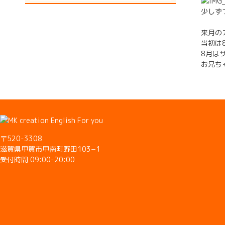
少しず
来月の
当初は
8月は
お兄ち
〒520-3308
滋賀県甲賀市甲南町野田103−1
受付時間 09:00-20:00