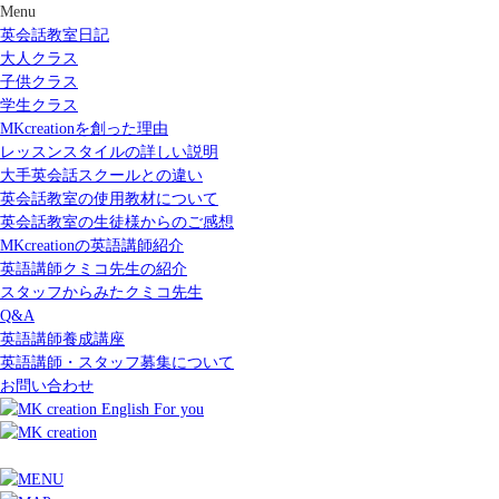
Menu
英会話教室日記
大人クラス
子供クラス
学生クラス
MKcreationを創った理由
レッスンスタイルの詳しい説明
大手英会話スクールとの違い
英会話教室の使用教材について
英会話教室の生徒様からのご感想
MKcreationの英語講師紹介
英語講師クミコ先生の紹介
スタッフからみたクミコ先生
Q&A
英語講師養成講座
英語講師・スタッフ募集について
お問い合わせ