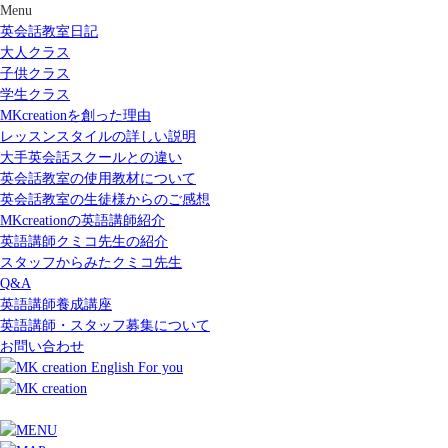
Menu
英会話教室日記
大人クラス
子供クラス
学生クラス
MKcreationを創った理由
レッスンスタイルの詳しい説明
大手英会話スクールとの違い
英会話教室の使用教材について
英会話教室の生徒様からのご感想
MKcreationの英語講師紹介
英語講師クミコ先生の紹介
スタッフからみたクミコ先生
Q&A
英語講師養成講座
英語講師・スタッフ募集について
お問い合わせ