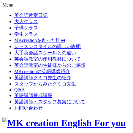
Menu
英会話教室日記
大人クラス
子供クラス
学生クラス
MKcreationを創った理由
レッスンスタイルの詳しい説明
大手英会話スクールとの違い
英会話教室の使用教材について
英会話教室の生徒様からのご感想
MKcreationの英語講師紹介
英語講師クミコ先生の紹介
スタッフからみたクミコ先生
Q&A
英語講師養成講座
英語講師・スタッフ募集について
お問い合わせ