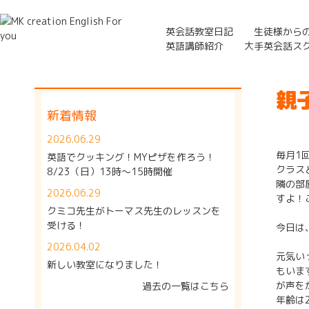
英会話教室日記
生徒様から
英語講師紹介
大手英会話ス
親
新着情報
2026.06.29
毎月1
英語でクッキング！MYピザを作ろう！
クラス
8/23（日）13時～15時開催
隣の部
2026.06.29
すよ！
クミコ先生がトーマス先生のレッスンを
受ける！
今日は
2026.04.02
元気い
新しい教室になりました！
もいま
が声を
過去の一覧はこちら
年齢は