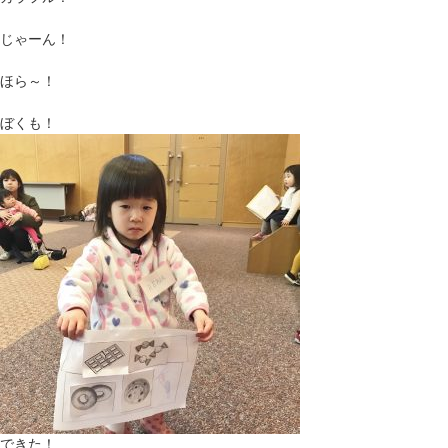
じゃーん！
ほら～！
ぼくも！
できた！