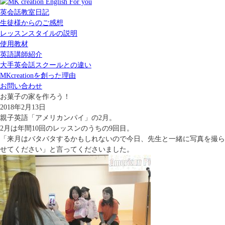
英会話教室日記
生徒様からのご感想
レッスンスタイルの説明
使用教材
英語講師紹介
大手英会話スクールとの違い
MKcreationを創った理由
お問い合わせ
お菓子の家を作ろう！
2018年2月13日
親子英語「アメリカンパイ」の2月。
2月は年間10回のレッスンのうちの9回目。
「来月はバタバタするかもしれないので今日、先生と一緒に写真を撮ら
せてください」と言ってくださいました。