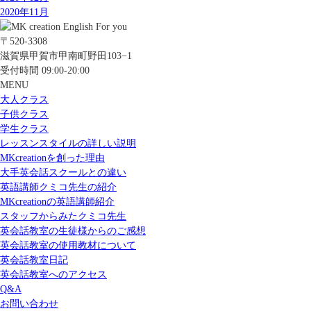
2020年11月
〒520-3308
滋賀県甲賀市甲南町野田103−1
受付時間 09:00-20:00
MENU
大人クラス
子供クラス
学生クラス
レッスンスタイルの詳しい説明
MKcreationを創った理由
大手英会話スクールとの違い
英語講師クミコ先生の紹介
MKcreationの英語講師紹介
スタッフからみたクミコ先生
英会話教室の生徒様からのご感想
英会話教室の使用教材について
英会話教室日記
英会話教室へのアクセス
Q&A
お問い合わせ