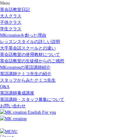
Menu
英会話教室日記
大人クラス
子供クラス
学生クラス
MKcreationを創った理由
レッスンスタイルの詳しい説明
大手英会話スクールとの違い
英会話教室の使用教材について
英会話教室の生徒様からのご感想
MKcreationの英語講師紹介
英語講師クミコ先生の紹介
スタッフからみたクミコ先生
Q&A
英語講師養成講座
英語講師・スタッフ募集について
お問い合わせ