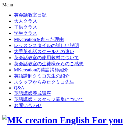
Menu
英会話教室日記
大人クラス
子供クラス
学生クラス
MKcreationを創った理由
レッスンスタイルの詳しい説明
大手英会話スクールとの違い
英会話教室の使用教材について
英会話教室の生徒様からのご感想
MKcreationの英語講師紹介
英語講師クミコ先生の紹介
スタッフからみたクミコ先生
Q&A
英語講師養成講座
英語講師・スタッフ募集について
お問い合わせ