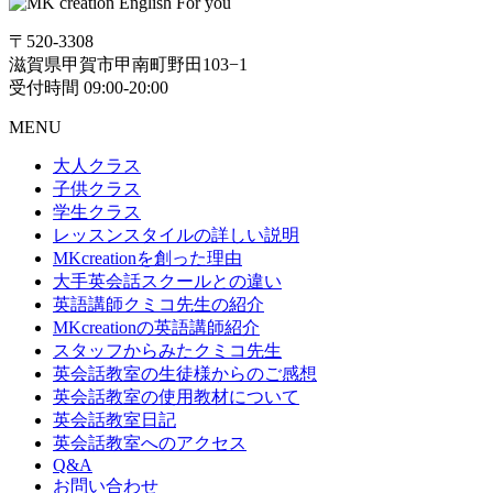
〒520-3308
滋賀県甲賀市甲南町野田103−1
受付時間 09:00-20:00
MENU
大人クラス
子供クラス
学生クラス
レッスンスタイルの詳しい説明
MKcreationを創った理由
大手英会話スクールとの違い
英語講師クミコ先生の紹介
MKcreationの英語講師紹介
スタッフからみたクミコ先生
英会話教室の生徒様からのご感想
英会話教室の使用教材について
英会話教室日記
英会話教室へのアクセス
Q&A
お問い合わせ