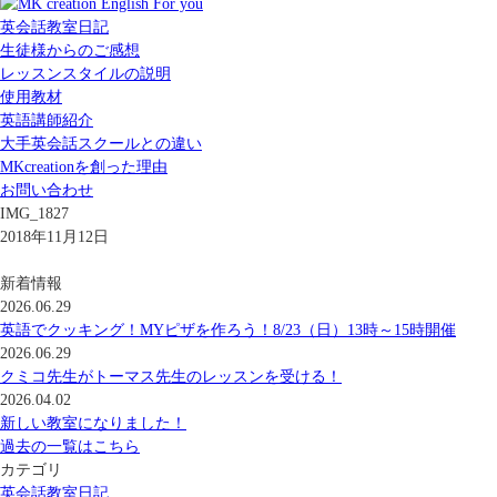
英会話教室日記
生徒様からのご感想
レッスンスタイルの説明
使用教材
英語講師紹介
大手英会話スクールとの違い
MKcreationを創った理由
お問い合わせ
IMG_1827
2018年11月12日
新着情報
2026.06.29
英語でクッキング！MYピザを作ろう！8/23（日）13時～15時開催
2026.06.29
クミコ先生がトーマス先生のレッスンを受ける！
2026.04.02
新しい教室になりました！
過去の一覧はこちら
カテゴリ
英会話教室日記