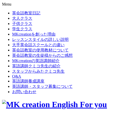
Menu
英会話教室日記
大人クラス
子供クラス
学生クラス
MKcreationを創った理由
レッスンスタイルの詳しい説明
大手英会話スクールとの違い
英会話教室の使用教材について
英会話教室の生徒様からのご感想
MKcreationの英語講師紹介
英語講師クミコ先生の紹介
スタッフからみたクミコ先生
Q&A
英語講師養成講座
英語講師・スタッフ募集について
お問い合わせ