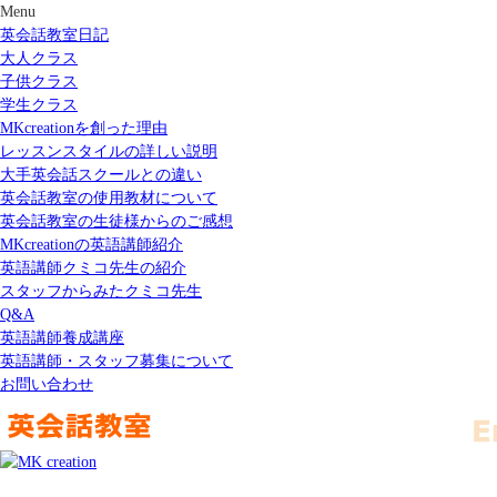
Menu
英会話教室日記
大人クラス
子供クラス
学生クラス
MKcreationを創った理由
レッスンスタイルの詳しい説明
大手英会話スクールとの違い
英会話教室の使用教材について
英会話教室の生徒様からのご感想
MKcreationの英語講師紹介
英語講師クミコ先生の紹介
スタッフからみたクミコ先生
Q&A
英語講師養成講座
英語講師・スタッフ募集について
お問い合わせ