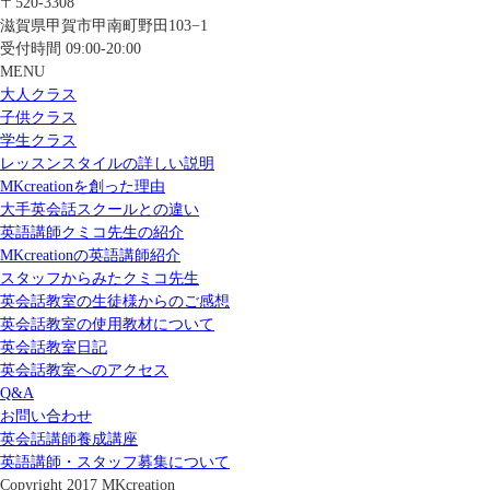
〒520-3308
滋賀県甲賀市甲南町野田103−1
受付時間 09:00-20:00
MENU
大人クラス
子供クラス
学生クラス
レッスンスタイルの詳しい説明
MKcreationを創った理由
大手英会話スクールとの違い
英語講師クミコ先生の紹介
MKcreationの英語講師紹介
スタッフからみたクミコ先生
英会話教室の生徒様からのご感想
英会話教室の使用教材について
英会話教室日記
英会話教室へのアクセス
Q&A
お問い合わせ
英会話講師養成講座
英語講師・スタッフ募集について
Copyright 2017 MKcreation