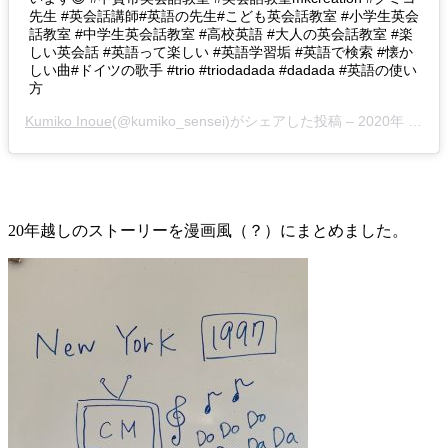
先生 #英会話講師#英語の先生#こども英会話教室 #小学生英会
話教室 #中学生英会話教室 #高校英語 #大人の英会話教室 #楽
しい英会話 #英語って楽しい #英語学習垢 #英語で検索 #懐か
しい曲#ドイツの歌手 #trio #triodadada #dadada #英語の使い
方
Kumiko Inoue
(@kumiko_sensei)がシェアした投稿 –
2020年 8月月28日午後4時24分PDT
20年越しのストーリーを漫画風（？）にまとめました。