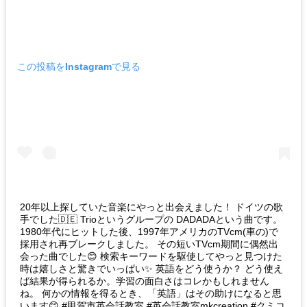
この投稿をInstagramで見る
20年以上探していた音楽にやっと出会えました！ ドイツの歌
手でした🇩🇪 Trioというグループの DADADAという曲です。
1980年代にヒットした後、1997年アメリカのTVcm(車の)で
採用され再ブレークしました。 その短いTVcm期間に偶然出
会った曲でした😊 検索キーワードを駆使してやっと見つけた
時は嬉しさと驚きでいっぱい✨ 英語をどう使うか？ どう使え
ば結果が得られるか。学習の面白さはコレかもしれません
ね。 何かの情報を得るとき、「英語」はその助けになると思
います😊 #甲賀市英会話教室 #英会話教室mkcreation #クミコ