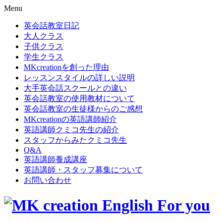
Menu
英会話教室日記
大人クラス
子供クラス
学生クラス
MKcreationを創った理由
レッスンスタイルの詳しい説明
大手英会話スクールとの違い
英会話教室の使用教材について
英会話教室の生徒様からのご感想
MKcreationの英語講師紹介
英語講師クミコ先生の紹介
スタッフからみたクミコ先生
Q&A
英語講師養成講座
英語講師・スタッフ募集について
お問い合わせ