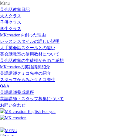
Menu
英会話教室日記
大人クラス
子供クラス
学生クラス
MKcreationを創った理由
レッスンスタイルの詳しい説明
大手英会話スクールとの違い
英会話教室の使用教材について
英会話教室の生徒様からのご感想
MKcreationの英語講師紹介
英語講師クミコ先生の紹介
スタッフからみたクミコ先生
Q&A
英語講師養成講座
英語講師・スタッフ募集について
お問い合わせ