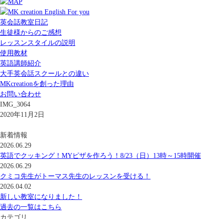
英会話教室日記
生徒様からのご感想
レッスンスタイルの説明
使用教材
英語講師紹介
大手英会話スクールとの違い
MKcreationを創った理由
お問い合わせ
IMG_3064
2020年11月2日
新着情報
2026.06.29
英語でクッキング！MYピザを作ろう！8/23（日）13時～15時開催
2026.06.29
クミコ先生がトーマス先生のレッスンを受ける！
2026.04.02
新しい教室になりました！
過去の一覧はこちら
カテゴリ