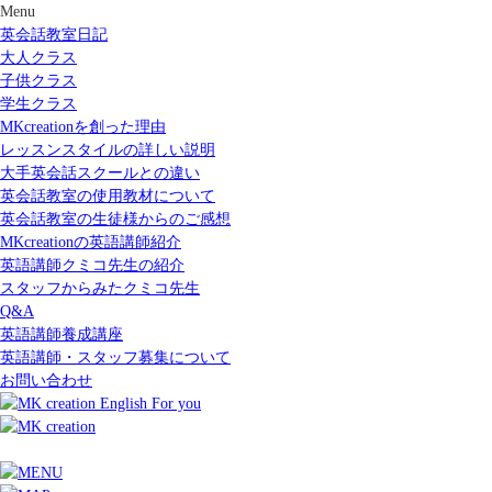
Menu
英会話教室日記
大人クラス
子供クラス
学生クラス
MKcreationを創った理由
レッスンスタイルの詳しい説明
大手英会話スクールとの違い
英会話教室の使用教材について
英会話教室の生徒様からのご感想
MKcreationの英語講師紹介
英語講師クミコ先生の紹介
スタッフからみたクミコ先生
Q&A
英語講師養成講座
英語講師・スタッフ募集について
お問い合わせ