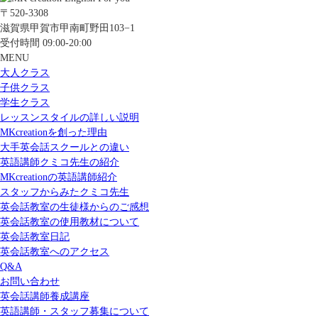
〒520-3308
滋賀県甲賀市甲南町野田103−1
受付時間 09:00-20:00
MENU
大人クラス
子供クラス
学生クラス
レッスンスタイルの詳しい説明
MKcreationを創った理由
大手英会話スクールとの違い
英語講師クミコ先生の紹介
MKcreationの英語講師紹介
スタッフからみたクミコ先生
英会話教室の生徒様からのご感想
英会話教室の使用教材について
英会話教室日記
英会話教室へのアクセス
Q&A
お問い合わせ
英会話講師養成講座
英語講師・スタッフ募集について