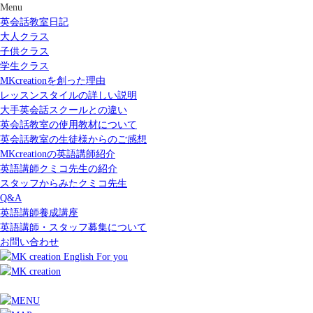
Menu
英会話教室日記
大人クラス
子供クラス
学生クラス
MKcreationを創った理由
レッスンスタイルの詳しい説明
大手英会話スクールとの違い
英会話教室の使用教材について
英会話教室の生徒様からのご感想
MKcreationの英語講師紹介
英語講師クミコ先生の紹介
スタッフからみたクミコ先生
Q&A
英語講師養成講座
英語講師・スタッフ募集について
お問い合わせ