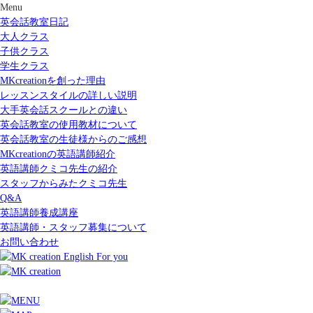
Menu
英会話教室日記
大人クラス
子供クラス
学生クラス
MKcreationを創った理由
レッスンスタイルの詳しい説明
大手英会話スクールとの違い
英会話教室の使用教材について
英会話教室の生徒様からのご感想
MKcreationの英語講師紹介
英語講師クミコ先生の紹介
スタッフからみたクミコ先生
Q&A
英語講師養成講座
英語講師・スタッフ募集について
お問い合わせ