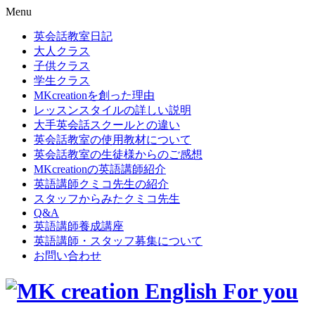
Menu
英会話教室日記
大人クラス
子供クラス
学生クラス
MKcreationを創った理由
レッスンスタイルの詳しい説明
大手英会話スクールとの違い
英会話教室の使用教材について
英会話教室の生徒様からのご感想
MKcreationの英語講師紹介
英語講師クミコ先生の紹介
スタッフからみたクミコ先生
Q&A
英語講師養成講座
英語講師・スタッフ募集について
お問い合わせ