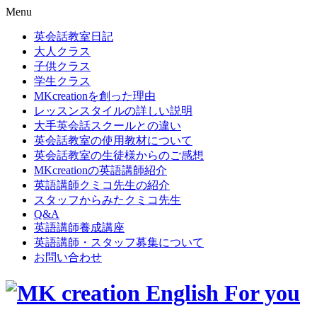
Menu
英会話教室日記
大人クラス
子供クラス
学生クラス
MKcreationを創った理由
レッスンスタイルの詳しい説明
大手英会話スクールとの違い
英会話教室の使用教材について
英会話教室の生徒様からのご感想
MKcreationの英語講師紹介
英語講師クミコ先生の紹介
スタッフからみたクミコ先生
Q&A
英語講師養成講座
英語講師・スタッフ募集について
お問い合わせ