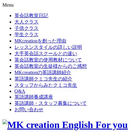
Menu
英会話教室日記
大人クラス
子供クラス
学生クラス
MKcreationを創った理由
レッスンスタイルの詳しい説明
大手英会話スクールとの違い
英会話教室の使用教材について
英会話教室の生徒様からのご感想
MKcreationの英語講師紹介
英語講師クミコ先生の紹介
スタッフからみたクミコ先生
Q&A
英語講師養成講座
英語講師・スタッフ募集について
お問い合わせ