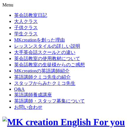
Menu
英会話教室日記
大人クラス
子供クラス
学生クラス
MKcreationを創った理由
レッスンスタイルの詳しい説明
大手英会話スクールとの違い
英会話教室の使用教材について
英会話教室の生徒様からのご感想
MKcreationの英語講師紹介
英語講師クミコ先生の紹介
スタッフからみたクミコ先生
Q&A
英語講師養成講座
英語講師・スタッフ募集について
お問い合わせ