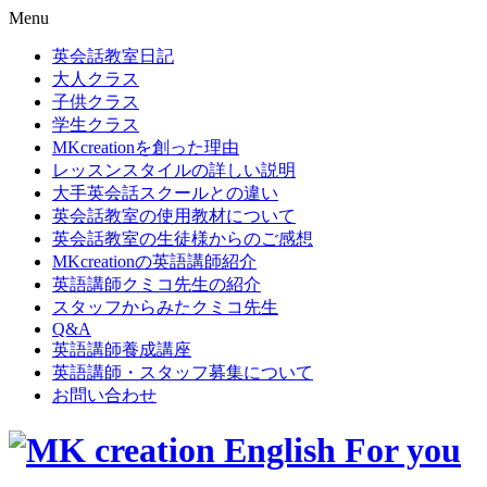
Menu
英会話教室日記
大人クラス
子供クラス
学生クラス
MKcreationを創った理由
レッスンスタイルの詳しい説明
大手英会話スクールとの違い
英会話教室の使用教材について
英会話教室の生徒様からのご感想
MKcreationの英語講師紹介
英語講師クミコ先生の紹介
スタッフからみたクミコ先生
Q&A
英語講師養成講座
英語講師・スタッフ募集について
お問い合わせ