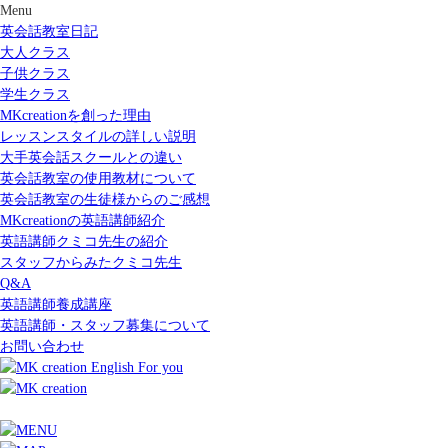
Menu
英会話教室日記
大人クラス
子供クラス
学生クラス
MKcreationを創った理由
レッスンスタイルの詳しい説明
大手英会話スクールとの違い
英会話教室の使用教材について
英会話教室の生徒様からのご感想
MKcreationの英語講師紹介
英語講師クミコ先生の紹介
スタッフからみたクミコ先生
Q&A
英語講師養成講座
英語講師・スタッフ募集について
お問い合わせ