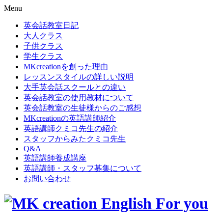
Menu
英会話教室日記
大人クラス
子供クラス
学生クラス
MKcreationを創った理由
レッスンスタイルの詳しい説明
大手英会話スクールとの違い
英会話教室の使用教材について
英会話教室の生徒様からのご感想
MKcreationの英語講師紹介
英語講師クミコ先生の紹介
スタッフからみたクミコ先生
Q&A
英語講師養成講座
英語講師・スタッフ募集について
お問い合わせ