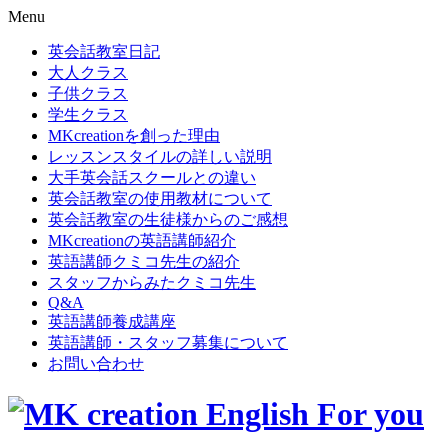
Menu
英会話教室日記
大人クラス
子供クラス
学生クラス
MKcreationを創った理由
レッスンスタイルの詳しい説明
大手英会話スクールとの違い
英会話教室の使用教材について
英会話教室の生徒様からのご感想
MKcreationの英語講師紹介
英語講師クミコ先生の紹介
スタッフからみたクミコ先生
Q&A
英語講師養成講座
英語講師・スタッフ募集について
お問い合わせ