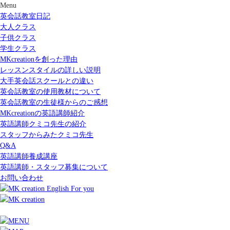
Menu
英会話教室日記
大人クラス
子供クラス
学生クラス
MKcreationを創った理由
レッスンスタイルの詳しい説明
大手英会話スクールとの違い
英会話教室の使用教材について
英会話教室の生徒様からのご感想
MKcreationの英語講師紹介
英語講師クミコ先生の紹介
スタッフからみたクミコ先生
Q&A
英語講師養成講座
英語講師・スタッフ募集について
お問い合わせ