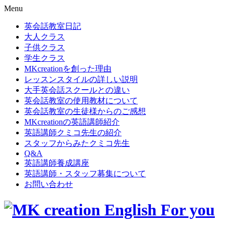
Menu
英会話教室日記
大人クラス
子供クラス
学生クラス
MKcreationを創った理由
レッスンスタイルの詳しい説明
大手英会話スクールとの違い
英会話教室の使用教材について
英会話教室の生徒様からのご感想
MKcreationの英語講師紹介
英語講師クミコ先生の紹介
スタッフからみたクミコ先生
Q&A
英語講師養成講座
英語講師・スタッフ募集について
お問い合わせ