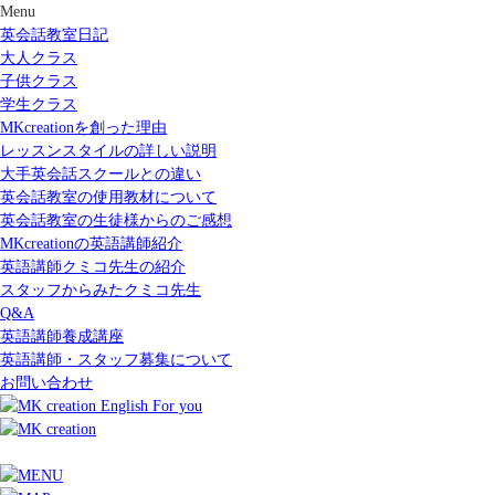
Menu
英会話教室日記
大人クラス
子供クラス
学生クラス
MKcreationを創った理由
レッスンスタイルの詳しい説明
大手英会話スクールとの違い
英会話教室の使用教材について
英会話教室の生徒様からのご感想
MKcreationの英語講師紹介
英語講師クミコ先生の紹介
スタッフからみたクミコ先生
Q&A
英語講師養成講座
英語講師・スタッフ募集について
お問い合わせ