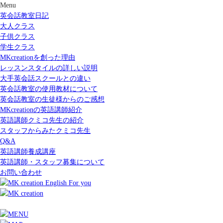
Menu
英会話教室日記
大人クラス
子供クラス
学生クラス
MKcreationを創った理由
レッスンスタイルの詳しい説明
大手英会話スクールとの違い
英会話教室の使用教材について
英会話教室の生徒様からのご感想
MKcreationの英語講師紹介
英語講師クミコ先生の紹介
スタッフからみたクミコ先生
Q&A
英語講師養成講座
英語講師・スタッフ募集について
お問い合わせ