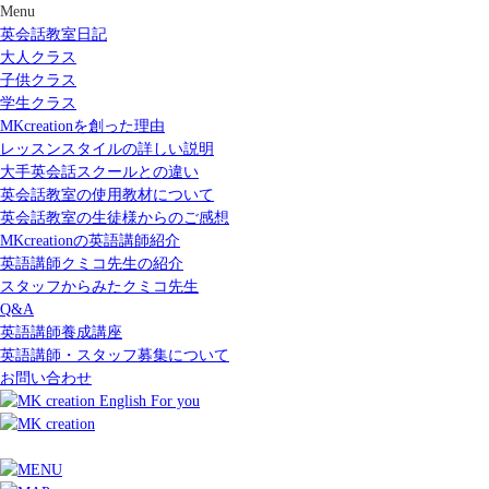
Menu
英会話教室日記
大人クラス
子供クラス
学生クラス
MKcreationを創った理由
レッスンスタイルの詳しい説明
大手英会話スクールとの違い
英会話教室の使用教材について
英会話教室の生徒様からのご感想
MKcreationの英語講師紹介
英語講師クミコ先生の紹介
スタッフからみたクミコ先生
Q&A
英語講師養成講座
英語講師・スタッフ募集について
お問い合わせ