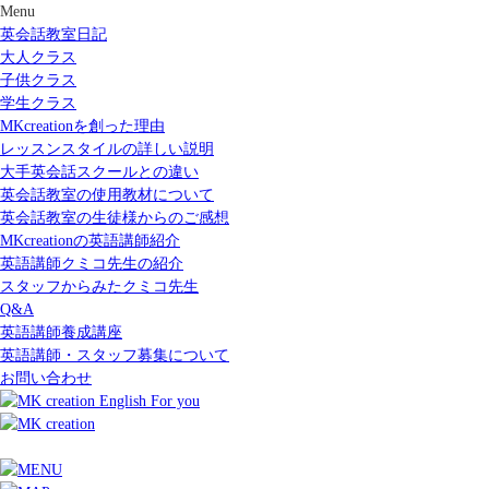
Menu
英会話教室日記
大人クラス
子供クラス
学生クラス
MKcreationを創った理由
レッスンスタイルの詳しい説明
大手英会話スクールとの違い
英会話教室の使用教材について
英会話教室の生徒様からのご感想
MKcreationの英語講師紹介
英語講師クミコ先生の紹介
スタッフからみたクミコ先生
Q&A
英語講師養成講座
英語講師・スタッフ募集について
お問い合わせ