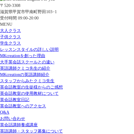
〒520-3308
滋賀県甲賀市甲南町野田103−1
受付時間 09:00-20:00
MENU
大人クラス
子供クラス
学生クラス
レッスンスタイルの詳しい説明
MKcreationを創った理由
大手英会話スクールとの違い
英語講師クミコ先生の紹介
MKcreationの英語講師紹介
スタッフからみたクミコ先生
英会話教室の生徒様からのご感想
英会話教室の使用教材について
英会話教室日記
英会話教室へのアクセス
Q&A
お問い合わせ
英会話講師養成講座
英語講師・スタッフ募集について