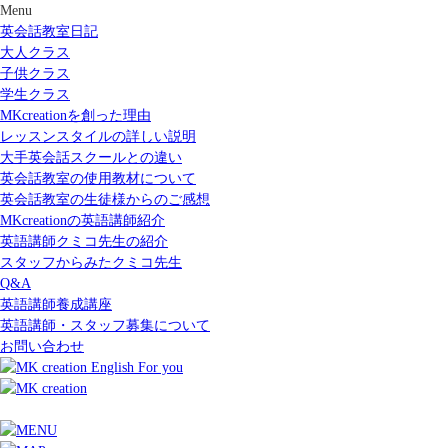
Menu
英会話教室日記
大人クラス
子供クラス
学生クラス
MKcreationを創った理由
レッスンスタイルの詳しい説明
大手英会話スクールとの違い
英会話教室の使用教材について
英会話教室の生徒様からのご感想
MKcreationの英語講師紹介
英語講師クミコ先生の紹介
スタッフからみたクミコ先生
Q&A
英語講師養成講座
英語講師・スタッフ募集について
お問い合わせ