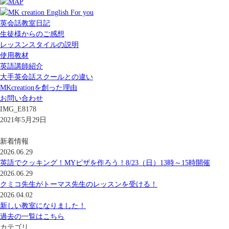
英会話教室日記
生徒様からのご感想
レッスンスタイルの説明
使用教材
英語講師紹介
大手英会話スクールとの違い
MKcreationを創った理由
お問い合わせ
IMG_E8178
2021年5月29日
新着情報
2026.06.29
英語でクッキング！MYピザを作ろう！8/23（日）13時～15時開催
2026.06.29
クミコ先生がトーマス先生のレッスンを受ける！
2026.04.02
新しい教室になりました！
過去の一覧はこちら
カテゴリ