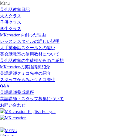
Menu
英会話教室日記
大人クラス
子供クラス
学生クラス
MKcreationを創った理由
レッスンスタイルの詳しい説明
大手英会話スクールとの違い
英会話教室の使用教材について
英会話教室の生徒様からのご感想
MKcreationの英語講師紹介
英語講師クミコ先生の紹介
スタッフからみたクミコ先生
Q&A
英語講師養成講座
英語講師・スタッフ募集について
お問い合わせ