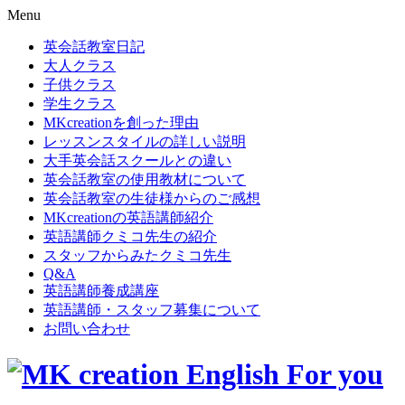
Menu
英会話教室日記
大人クラス
子供クラス
学生クラス
MKcreationを創った理由
レッスンスタイルの詳しい説明
大手英会話スクールとの違い
英会話教室の使用教材について
英会話教室の生徒様からのご感想
MKcreationの英語講師紹介
英語講師クミコ先生の紹介
スタッフからみたクミコ先生
Q&A
英語講師養成講座
英語講師・スタッフ募集について
お問い合わせ