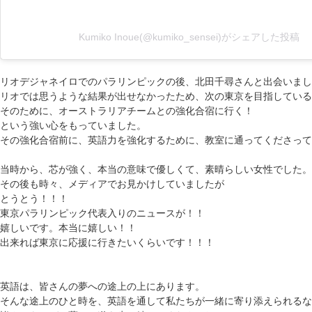
Kumiko Inoue(@kumiko_sensei)がシェアした投稿
リオデジャネイロでのパラリンピックの後、北田千尋さんと出会いまし
リオでは思うような結果が出せなかったため、次の東京を目指している
そのために、オーストラリアチームとの強化合宿に行く！
という強い心をもっていました。
その強化合宿前に、英語力を強化するために、教室に通ってくださって
当時から、芯が強く、本当の意味で優しくて、素晴らしい女性でした。
その後も時々、メディアでお見かけしていましたが
とうとう！！！
東京パラリンピック代表入りのニュースが！！
嬉しいです。本当に嬉しい！！
出来れば東京に応援に行きたいくらいです！！！
英語は、皆さんの夢への途上の上にあります。
そんな途上のひと時を、英語を通して私たちが一緒に寄り添えられるな