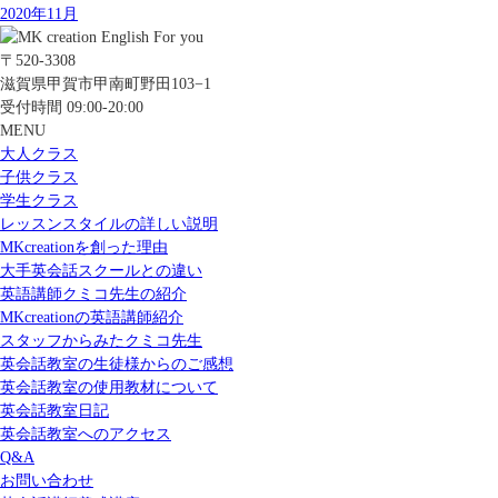
2020年11月
〒520-3308
滋賀県甲賀市甲南町野田103−1
受付時間 09:00-20:00
MENU
大人クラス
子供クラス
学生クラス
レッスンスタイルの詳しい説明
MKcreationを創った理由
大手英会話スクールとの違い
英語講師クミコ先生の紹介
MKcreationの英語講師紹介
スタッフからみたクミコ先生
英会話教室の生徒様からのご感想
英会話教室の使用教材について
英会話教室日記
英会話教室へのアクセス
Q&A
お問い合わせ