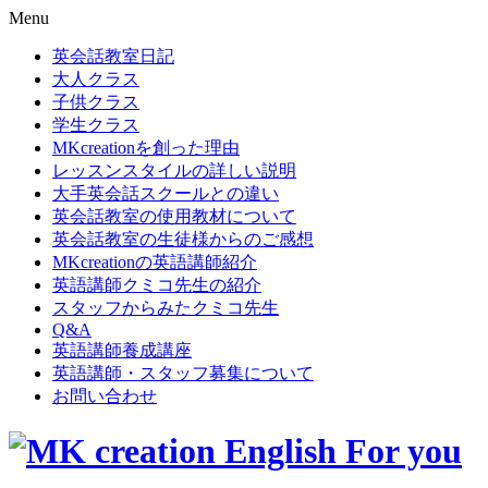
Menu
英会話教室日記
大人クラス
子供クラス
学生クラス
MKcreationを創った理由
レッスンスタイルの詳しい説明
大手英会話スクールとの違い
英会話教室の使用教材について
英会話教室の生徒様からのご感想
MKcreationの英語講師紹介
英語講師クミコ先生の紹介
スタッフからみたクミコ先生
Q&A
英語講師養成講座
英語講師・スタッフ募集について
お問い合わせ