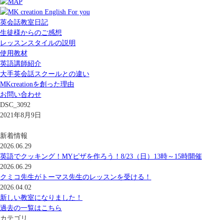
英会話教室日記
生徒様からのご感想
レッスンスタイルの説明
使用教材
英語講師紹介
大手英会話スクールとの違い
MKcreationを創った理由
お問い合わせ
DSC_3092
2021年8月9日
新着情報
2026.06.29
英語でクッキング！MYピザを作ろう！8/23（日）13時～15時開催
2026.06.29
クミコ先生がトーマス先生のレッスンを受ける！
2026.04.02
新しい教室になりました！
過去の一覧はこちら
カテゴリ