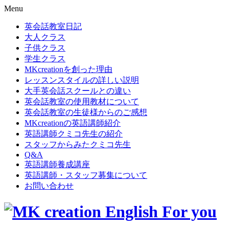
Menu
英会話教室日記
大人クラス
子供クラス
学生クラス
MKcreationを創った理由
レッスンスタイルの詳しい説明
大手英会話スクールとの違い
英会話教室の使用教材について
英会話教室の生徒様からのご感想
MKcreationの英語講師紹介
英語講師クミコ先生の紹介
スタッフからみたクミコ先生
Q&A
英語講師養成講座
英語講師・スタッフ募集について
お問い合わせ