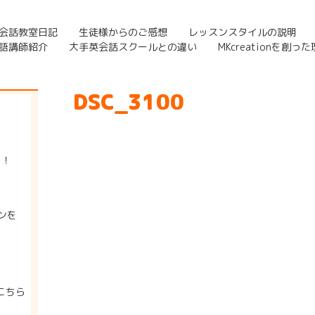
会話教室日記
生徒様からのご感想
レッスンスタイルの説明
語講師紹介
大手英会話スクールとの違い
MKcreationを創っ
DSC_3100
う！
ンを
こちら